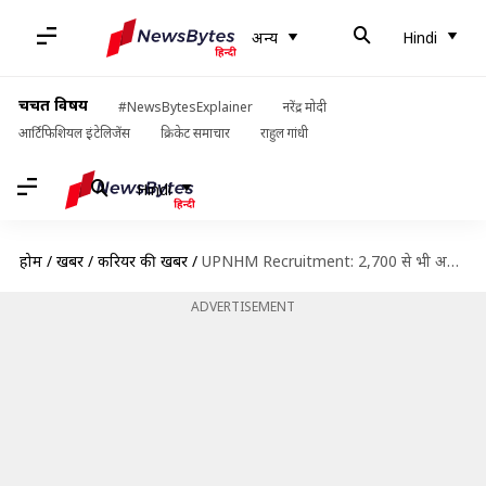
अन्य
Hindi
चर्चित विषय
#NewsBytesExplainer
नरेंद्र मोदी
आर्टिफिशियल इंटेलिजेंस
क्रिकेट समाचार
राहुल गांधी
Hindi
होम
/
खबरें
/
करियर की खबरें
/
UPNHM Recruitment: 2,700 से भी अधिक पदों पर भर्ती के लिए जारी हुई अधिसूचना
ADVERTISEMENT