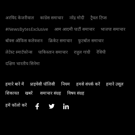
अरविंद केजरीवाल
कांग्रेस समाचार
नरेंद्र मोदी
ट्रैवल टिप्स
#NewsBytesExclusive
आम आदमी पार्टी समाचार
भाजपा समाचार
बॉक्स ऑफिस कलेक्शन
क्रिकेट समाचार
फुटबॉल समाचार
लेटेस्ट स्मार्टफोन्स
पाकिस्तान समाचार
राहुल गांधी
रेसिपी
दक्षिण भारतीय सिनेमा
हमारे बारे में
प्राइवेसी पॉलिसी
नियम
हमसे संपर्क करें
हमारे उसूल
शिकायत
खबरें
समाचार संग्रह
विषय संग्रह
हमें फॉलो करें