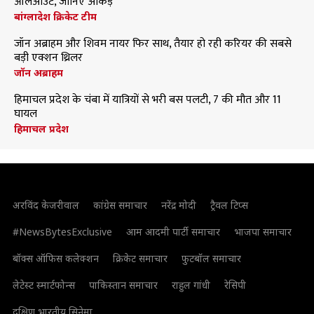
ऑलआउट, जानिए आंकड़े
बांग्लादेश क्रिकेट टीम
जॉन अब्राहम और शिवम नायर फिर साथ, तैयार हो रही करियर की सबसे
बड़ी एक्शन थ्रिलर
जॉन अब्राहम
हिमाचल प्रदेश के चंबा में यात्रियों से भरी बस पलटी, 7 की मौत और 11
घायल
हिमाचल प्रदेश
अरविंद केजरीवाल
कांग्रेस समाचार
नरेंद्र मोदी
ट्रैवल टिप्स
#NewsBytesExclusive
आम आदमी पार्टी समाचार
भाजपा समाचार
बॉक्स ऑफिस कलेक्शन
क्रिकेट समाचार
फुटबॉल समाचार
लेटेस्ट स्मार्टफोन्स
पाकिस्तान समाचार
राहुल गांधी
रेसिपी
दक्षिण भारतीय सिनेमा