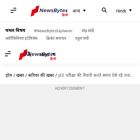
अन्य
Hindi
चर्चित विषय
#NewsBytesExplainer
नरेंद्र मोदी
आर्टिफिशियल इंटेलिजेंस
क्रिकेट समाचार
राहुल गांधी
Hindi
होम
/
खबरें
/
करियर की खबरें
/
JEE परीक्षा की तैयारी करते समय ऐसे रहें तनाव से दूर, मिलेगी सफलता
ADVERTISEMENT