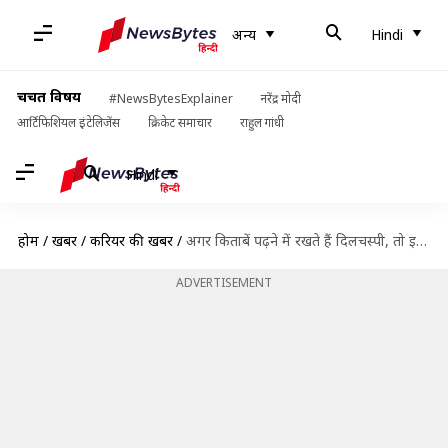
अन्य
Hindi
चर्चित विषय
#NewsBytesExplainer
नरेंद्र मोदी
आर्टिफिशियल इंटेलिजेंस
क्रिकेट समाचार
राहुल गांधी
Hindi
होम
/
खबरें
/
करियर की खबरें
/
अगर किताबें पढ़ने में रखते हैं दिलचस्पी, तो इन क्षेत्रों में बना सकते हैं करियर
ADVERTISEMENT