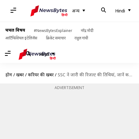
अन्य
Hindi
चर्चित विषय
#NewsBytesExplainer
नरेंद्र मोदी
आर्टिफिशियल इंटेलिजेंस
क्रिकेट समाचार
राहुल गांधी
Hindi
होम
/
खबरें
/
करियर की खबरें
/
SSC ने जारी की रिजल्ट की तिथियां, जानें कब आएगा किस परीक्षा का रिजल्ट
ADVERTISEMENT