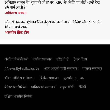
अमिताभ बच्चन के 'तूफानी जोश' पर 'KBC' के निर्देशक बोले- उन्हें देख
हमें शर्म आती है
अमिताभ बच्चन
चोट से उबरकर शुभमन गिल नेट्स पर बल्लेबाजी ले लिए लौटे, भारत के
लिए अच्छी खबर
भारतीय क्रिकेट टीम
अरविंद केजरीवाल
कांग्रेस समाचार
नरेंद्र मोदी
ट्रैवल टिप्स
#NewsBytesExclusive
आम आदमी पार्टी समाचार
भाजपा समाचार
बॉक्स ऑफिस कलेक्शन
क्रिकेट समाचार
फुटबॉल समाचार
लेटेस्ट स्मार्टफोन्स
पाकिस्तान समाचार
राहुल गांधी
रेसिपी
दक्षिण भारतीय सिनेमा