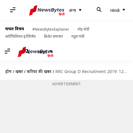
अन्य
Hindi
चर्चित विषय
#NewsBytesExplainer
नरेंद्र मोदी
आर्टिफिशियल इंटेलिजेंस
क्रिकेट समाचार
राहुल गांधी
Hindi
होम
/
खबरें
/
करियर की खबरें
/
RRC Group D Recruitment 2019: 12 मार्च से शुरू होगी आवेदन प्रक्रिया, जानें विवरण
ADVERTISEMENT