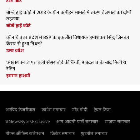
टेस्ट क्रिकेट
बॉम्बे हाई कोर्ट ने 2013 के यौन उत्पीड़न मामले में तरुण तेजपाल को दोषी
ठहराया
बॉम्बे हाई कोर्ट
कौन थे उत्तर प्रदेश में BSP के इकलौते विधायक उमाशंकर सिंह, जिनका
कैंसर से हुआ निधन?
उत्तर प्रदेश
'आवारापन 2' पर चली सेंसर बोर्ड की कैंची, 9 बदलाव के बाद मिली ये
रेटिंग
इमरान हाशमी
अरविंद केजरीवाल
कांग्रेस समाचार
नरेंद्र मोदी
ट्रैवल टिप्स
#NewsBytesExclusive
आम आदमी पार्टी समाचार
भाजपा समाचार
बॉक्स ऑफिस कलेक्शन
क्रिकेट समाचार
फुटबॉल समाचार