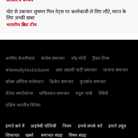
चोट से उबरकर शुभमन गिल नेट्स पर बल्लेबाजी ले लिए लौटे, भारत के
लिए अच्छी खबर
भारतीय क्रिकेट टीम
अरविंद केजरीवाल
कांग्रेस समाचार
नरेंद्र मोदी
ट्रैवल टिप्स
#NewsBytesExclusive
आम आदमी पार्टी समाचार
भाजपा समाचार
बॉक्स ऑफिस कलेक्शन
क्रिकेट समाचार
फुटबॉल समाचार
लेटेस्ट स्मार्टफोन्स
पाकिस्तान समाचार
राहुल गांधी
रेसिपी
दक्षिण भारतीय सिनेमा
हमारे बारे में
प्राइवेसी पॉलिसी
नियम
हमसे संपर्क करें
हमारे उसूल
शिकायत
खबरें
समाचार संग्रह
विषय संग्रह