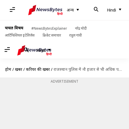
अन्य
Hindi
चर्चित विषय
#NewsBytesExplainer
नरेंद्र मोदी
आर्टिफिशियल इंटेलिजेंस
क्रिकेट समाचार
राहुल गांधी
Hindi
होम
/
खबरें
/
करियर की खबरें
/
राजस्थान पुलिस में नौ हजार से भी अधिक पदों पर होगी भर्ती, जल्द जारी होगी अधिसूचना
ADVERTISEMENT