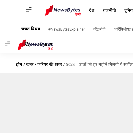
देश
राजनीति
दुनिय
चर्चित विषय
#NewsBytesExplainer
नरेंद्र मोदी
आर्टिफिशियल इ
Hindi
होम
/
खबरें
/
करियर की खबरें
/
SC/ST छात्रों को हर महीने मिलेगी ये स्क