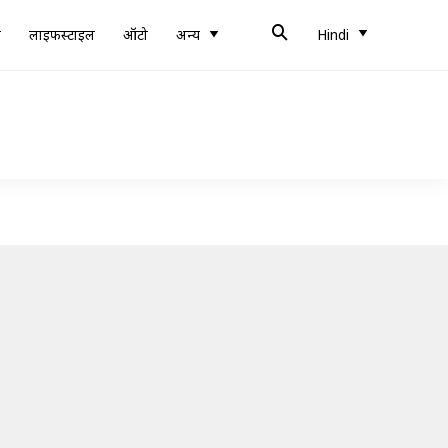
ब
लाइफस्टाइल
ऑटो
अन्य
Hindi