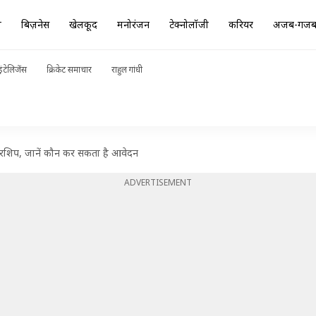
ा
बिज़नेस
खेलकूद
मनोरंजन
टेक्नोलॉजी
करियर
अजब-गज
ंटेलिजेंस
क्रिकेट समाचार
राहुल गांधी
ॉलरशिप, जानें कौन कर सकता है आवेदन
ADVERTISEMENT