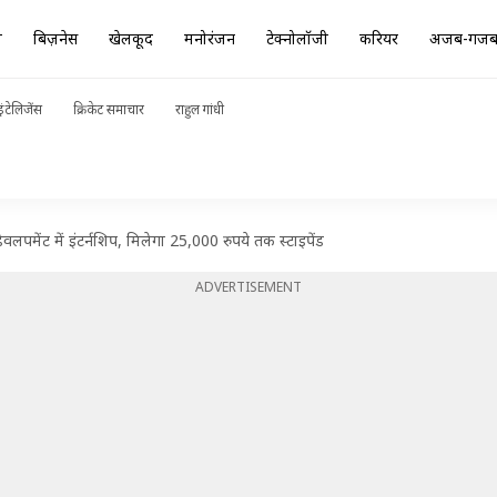
ा
बिज़नेस
खेलकूद
मनोरंजन
टेक्नोलॉजी
करियर
अजब-गज
ंटेलिजेंस
क्रिकेट समाचार
राहुल गांधी
डेवलपमेंट में इंटर्नशिप, मिलेगा 25,000 रुपये तक स्टाइपेंड
ADVERTISEMENT