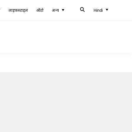
ब
लाइफस्टाइल
ऑटो
अन्य
Hindi