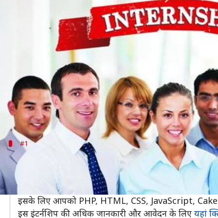
दिल्ली-NCR में ये कंपनियां करा रही हैं 
लेखन
Nov 03, 2019
10:28 am
मोना दीक्षित
क्या है खबर?
आज के समय में कई ऐसे कोर्स हैं, जिसमें आप अच्छा करियर ब
किसी भी नौकरी की शुरुआत करने से पहले अगर आप इंटर्नशि
इंटर्नशिप करने से आपको काफी कुछ सीखने को मिलता है। 
#1
इसमें आपको मिलेगा 25,000 रुपये तक स्टाइपें
SocialNinjaz Technologies & Creative Media नोए
ये इंटर्नशिप पूरे तीन महीने की है। इसमें आपको 15,000 रुपय
इसके लिए आपको PHP, HTML, CSS, JavaScript, CakeP
इस इंटर्नशिप की अधिक जानकारी और आवेदन के लिए
यहां क्