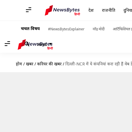
देश
राजनीति
दुनिय
चर्चित विषय
#NewsBytesExplainer
नरेंद्र मोदी
आर्टिफिशियल इ
Hindi
होम
/
खबरें
/
करियर की खबरें
/
दिल्ली-NCR में ये कंपनियां करा रही हैं वेब 