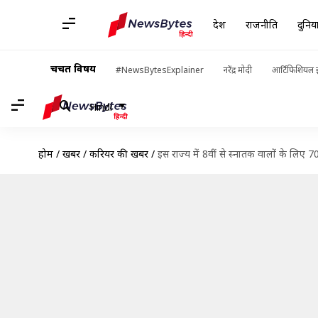
देश
राजनीति
दुनिय
चर्चित विषय
#NewsBytesExplainer
नरेंद्र मोदी
आर्टिफिशियल इ
Hindi
होम
/
खबरें
/
करियर की खबरें
/
इस राज्य में 8वीं से स्नातक वालों के लिए 