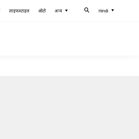
ब
लाइफस्टाइल
ऑटो
अन्य
Hindi