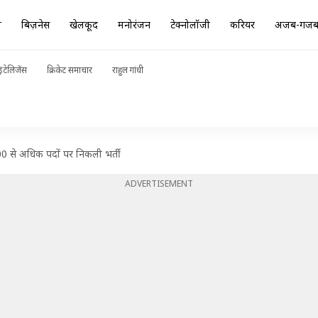
ा
बिज़नेस
खेलकूद
मनोरंजन
टेक्नोलॉजी
करियर
अजब-गज
ंटेलिजेंस
क्रिकेट समाचार
राहुल गांधी
700 से अधिक पदों पर निकली भर्ती
ADVERTISEMENT