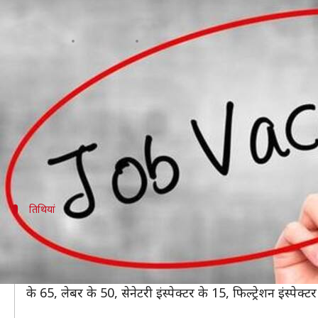
इस राज्य में 8वीं से स्नातक वालों के
लेखन
Nov 29, 2019
06:33 pm
मोना दीक्षित
क्या है खबर?
8वीं से स्नातक पास करने वाले उम्मीदवारों के लिए एक अ
मालेगांव नगर निगम ने क्लर्क टाइपिस्ट, ड्राईवर, जूनियर स
इच्छुक और योग्य उम्मीदवारों को वॉक-इन इंटरव्यू में शामिल 
तिथियां
इस तिथि तक करें आवेदन
मालेगांव नगर निगम भर्ती 2019 के लिए वॉक इन इंटरव्यू 02 दि
बता दें मालेगांव महानगरपालिका ने क्लर्क टाइपिस्ट को 80, ड्
के 65, लेबर के 50, सेनेटरी इंस्पेक्टर के 15, फिल्ट्रेशन इंस्