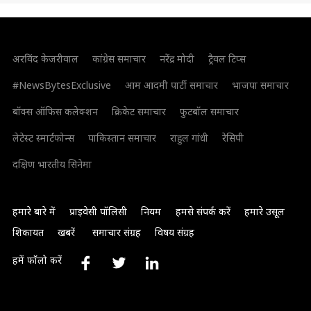
अरविंद केजरीवाल
कांग्रेस समाचार
नरेंद्र मोदी
ट्रैवल टिप्स
#NewsBytesExclusive
आम आदमी पार्टी समाचार
भाजपा समाचार
बॉक्स ऑफिस कलेक्शन
क्रिकेट समाचार
फुटबॉल समाचार
लेटेस्ट स्मार्टफोन्स
पाकिस्तान समाचार
राहुल गांधी
रेसिपी
दक्षिण भारतीय सिनेमा
हमारे बारे में
प्राइवेसी पॉलिसी
नियम
हमसे संपर्क करें
हमारे उसूल
शिकायत
खबरें
समाचार संग्रह
विषय संग्रह
हमें फॉलो करें