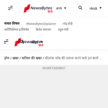
अन्य
Hindi
चर्चित विषय
#NewsBytesExplainer
नरेंद्र मोदी
आर्टिफिशियल इंटेलिजेंस
क्रिकेट समाचार
राहुल गांधी
Hindi
होम
/
खबरें
/
करियर की खबरें
/
फ्रीलांस जॉब की तलाश करने वाले इन बातों का रखें ध्यान, जल्द मिलेगी नौकरी
ADVERTISEMENT