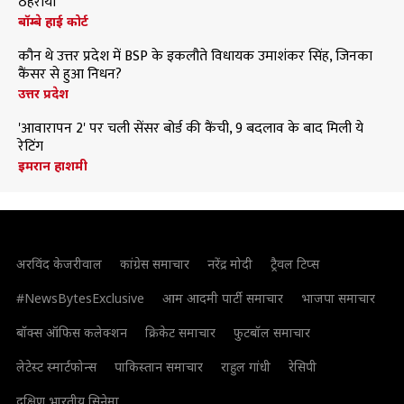
ठहराया
बॉम्बे हाई कोर्ट
कौन थे उत्तर प्रदेश में BSP के इकलौते विधायक उमाशंकर सिंह, जिनका
कैंसर से हुआ निधन?
उत्तर प्रदेश
'आवारापन 2' पर चली सेंसर बोर्ड की कैंची, 9 बदलाव के बाद मिली ये
रेटिंग
इमरान हाशमी
अरविंद केजरीवाल
कांग्रेस समाचार
नरेंद्र मोदी
ट्रैवल टिप्स
#NewsBytesExclusive
आम आदमी पार्टी समाचार
भाजपा समाचार
बॉक्स ऑफिस कलेक्शन
क्रिकेट समाचार
फुटबॉल समाचार
लेटेस्ट स्मार्टफोन्स
पाकिस्तान समाचार
राहुल गांधी
रेसिपी
दक्षिण भारतीय सिनेमा