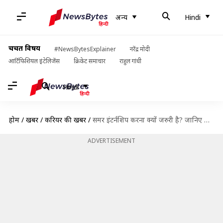
अन्य
Hindi
चर्चित विषय
#NewsBytesExplainer
नरेंद्र मोदी
आर्टिफिशियल इंटेलिजेंस
क्रिकेट समाचार
राहुल गांधी
Hindi
होम
/
खबरें
/
करियर की खबरें
/
समर इंटर्नशिप करना क्यों जरुरी है? जानिए पांच महत्वपूर्ण कारण
ADVERTISEMENT