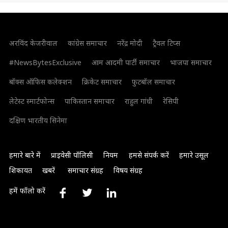
अरविंद केजरीवाल
कांग्रेस समाचार
नरेंद्र मोदी
ट्रैवल टिप्स
#NewsBytesExclusive
आम आदमी पार्टी समाचार
भाजपा समाचार
बॉक्स ऑफिस कलेक्शन
क्रिकेट समाचार
फुटबॉल समाचार
लेटेस्ट स्मार्टफोन्स
पाकिस्तान समाचार
राहुल गांधी
रेसिपी
दक्षिण भारतीय सिनेमा
हमारे बारे में
प्राइवेसी पॉलिसी
नियम
हमसे संपर्क करें
हमारे उसूल
शिकायत
खबरें
समाचार संग्रह
विषय संग्रह
हमें फॉलो करें