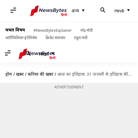
अन्य
Hindi
चर्चित विषय
#NewsBytesExplainer
नरेंद्र मोदी
आर्टिफिशियल इंटेलिजेंस
क्रिकेट समाचार
राहुल गांधी
Hindi
होम
/
खबरें
/
करियर की खबरें
/
आज का इतिहास: 31 जनवरी के इतिहास की कुछ प्रमुख घटनाएं जानें, बढ़ाएं जनरल नॉलेज
ADVERTISEMENT