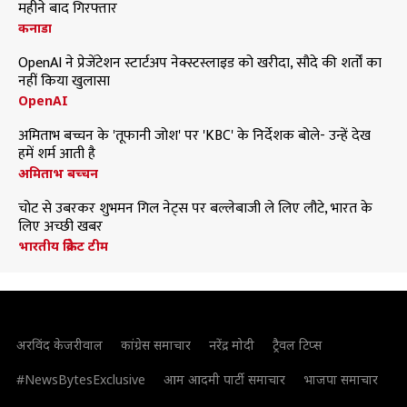
महीने बाद गिरफ्तार
कनाडा
OpenAI ने प्रेजेंटेशन स्टार्टअप नेक्स्टस्लाइड को खरीदा, सौदे की शर्तों का
नहीं किया खुलासा
OpenAI
अमिताभ बच्चन के 'तूफानी जोश' पर 'KBC' के निर्देशक बोले- उन्हें देख
हमें शर्म आती है
अमिताभ बच्चन
चोट से उबरकर शुभमन गिल नेट्स पर बल्लेबाजी ले लिए लौटे, भारत के
लिए अच्छी खबर
भारतीय क्रिकेट टीम
अरविंद केजरीवाल
कांग्रेस समाचार
नरेंद्र मोदी
ट्रैवल टिप्स
#NewsBytesExclusive
आम आदमी पार्टी समाचार
भाजपा समाचार