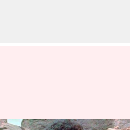
आज का इतिहास: बॉलीवुड के गब्बर