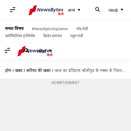
अन्य
Hindi
चर्चित विषय
#NewsBytesExplainer
नरेंद्र मोदी
आर्टिफिशियल इंटेलिजेंस
क्रिकेट समाचार
राहुल गांधी
Hindi
होम
/
खबरें
/
करियर की खबरें
/
आज का इतिहास: बॉलीवुड के गब्बर के निधन समेत जानें आज की प्रमुख घटनाएं
ADVERTISEMENT