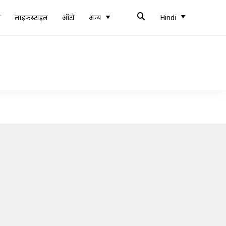
ब
लाइफस्टाइल
ऑटो
अन्य
Hindi