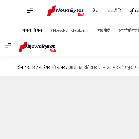
देश
राजनीति
दुनिय
चर्चित विषय
#NewsBytesExplainer
नरेंद्र मोदी
आर्टिफिशियल इ
Hindi
होम
/
खबरें
/
करियर की खबरें
/
आज का इतिहास: जानें 26 मई की प्रमुख घ