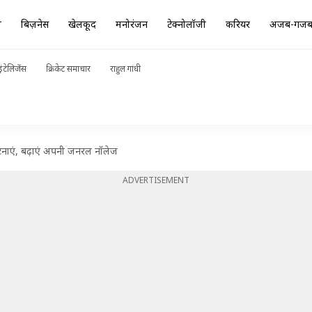
ा
बिज़नेस
खेलकूद
मनोरंजन
टेक्नोलॉजी
करियर
अजब-गज
ंटेलिजेंस
क्रिकेट समाचार
राहुल गांधी
टनाएं, बढ़ाएं अपनी जनरल नॉलेज
ADVERTISEMENT