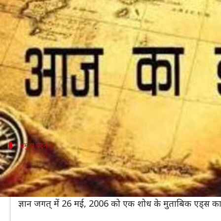
आज का इतिहास: जानें 26 मई की प्रम
लेखन
May 26, 2019
10:07 am
मोना दीक्षित
क्या है खबर?
अगर आप UPSC परीक्षा की तैयारी कर रहे हैं तो आपको इतिहा
इतिहास पढ़ना केवल UPSC की तैयारी कर रहे उम्मीदवारों के
इतिहास की प्रमुख घटनाओं के बारे में आपको पता होना चा
प्रमुख घटनाएं
कुछ प्रमुख घटनाएं
नार्वे में चर्च में 26 मई, 1822 को आग लग जाने के कारण 122
दक्षिण लेबनान से इसराइली सुरक्षा बलों के हटने पर लाखों हि
ज्ञान जगत् में 26 मई, 2006 को एक शोध के मुताबिक एड्स का व