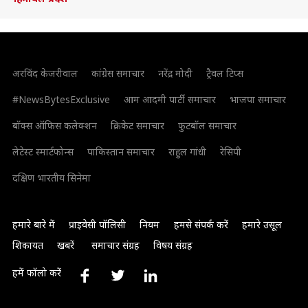
अरविंद केजरीवाल
कांग्रेस समाचार
नरेंद्र मोदी
ट्रैवल टिप्स
#NewsBytesExclusive
आम आदमी पार्टी समाचार
भाजपा समाचार
बॉक्स ऑफिस कलेक्शन
क्रिकेट समाचार
फुटबॉल समाचार
लेटेस्ट स्मार्टफोन्स
पाकिस्तान समाचार
राहुल गांधी
रेसिपी
दक्षिण भारतीय सिनेमा
हमारे बारे में
प्राइवेसी पॉलिसी
नियम
हमसे संपर्क करें
हमारे उसूल
शिकायत
खबरें
समाचार संग्रह
विषय संग्रह
हमें फॉलो करें