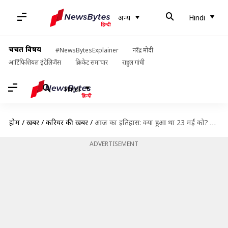
अन्य
Hindi
चर्चित विषय
#NewsBytesExplainer
नरेंद्र मोदी
आर्टिफिशियल इंटेलिजेंस
क्रिकेट समाचार
राहुल गांधी
Hindi
होम
/
खबरें
/
करियर की खबरें
/
आज का इतिहास: क्या हुआ था 23 मई को? जानें इतिहास
ADVERTISEMENT