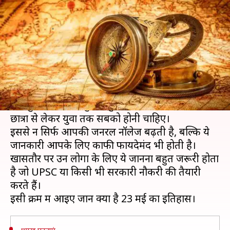
को? जानें इतिहास
लेखन
May 23, 2019
07:15 am
मोना दीक्षित
क्या है खबर?
इतिहास एक ऐसा विषय है, जिसके बारे में सबको पता
होना चाहिए।
देश-दुनिया में घटित कुछ प्रमुख घटनाओं की जानकारी
छात्रों से लेकर युवा तक सबको होनी चाहिए।
इससे न सिर्फ आपकी जनरल नॉलेज बढ़ती है, बल्कि ये
जानकारी आपके लिए काफी फायदेमंद भी होती है।
खासतौर पर उन लोगों के लिए ये जानना बहुत जरूरी होता
है जो UPSC या किसी भी सरकारी नौकरी की तैयारी
करते हैं।