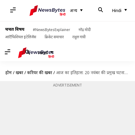
अन्य
Hindi
चर्चित विषय
#NewsBytesExplainer
नरेंद्र मोदी
आर्टिफिशियल इंटेलिजेंस
क्रिकेट समाचार
राहुल गांधी
Hindi
होम
/
खबरें
/
करियर की खबरें
/
आज का इतिहास: 20 नवंबर की प्रमुख घटनाएं यहां से जानें, बढ़ाएं अपनी जनरल नॉलेज
ADVERTISEMENT