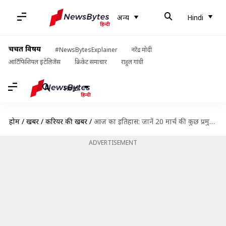
अन्य
Hindi
चर्चित विषय
#NewsBytesExplainer
नरेंद्र मोदी
आर्टिफिशियल इंटेलिजेंस
क्रिकेट समाचार
राहुल गांधी
Hindi
होम
/
खबरें
/
करियर की खबरें
/
आज का इतिहास: जानें 20 मार्च की कुछ प्रमुख घटनाएं, बढ़ाएं अपनी जनरल नॉलेज
ADVERTISEMENT