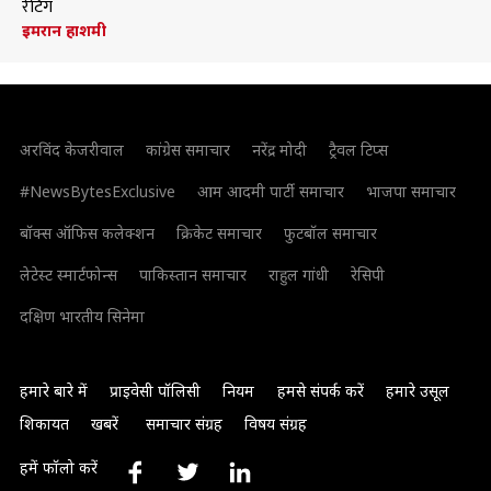
रेटिंग
इमरान हाशमी
अरविंद केजरीवाल
कांग्रेस समाचार
नरेंद्र मोदी
ट्रैवल टिप्स
#NewsBytesExclusive
आम आदमी पार्टी समाचार
भाजपा समाचार
बॉक्स ऑफिस कलेक्शन
क्रिकेट समाचार
फुटबॉल समाचार
लेटेस्ट स्मार्टफोन्स
पाकिस्तान समाचार
राहुल गांधी
रेसिपी
दक्षिण भारतीय सिनेमा
हमारे बारे में
प्राइवेसी पॉलिसी
नियम
हमसे संपर्क करें
हमारे उसूल
शिकायत
खबरें
समाचार संग्रह
विषय संग्रह
हमें फॉलो करें