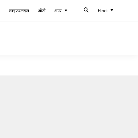
ब
लाइफस्टाइल
ऑटो
अन्य
Hindi