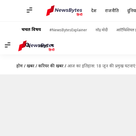
देश
राजनीति
दुनिय
चर्चित विषय
#NewsBytesExplainer
नरेंद्र मोदी
आर्टिफिशियल इ
Hindi
होम
/
खबरें
/
करियर की खबरें
/
आज का इतिहास: 18 जून की प्रमुख घटनाए