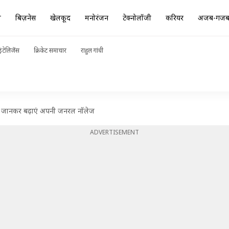
ा
बिज़नेस
खेलकूद
मनोरंजन
टेक्नोलॉजी
करियर
अजब-गज
ंटेलिजेंस
क्रिकेट समाचार
राहुल गांधी
ं जानकर बढ़ाएं अपनी जनरल नॉलेज
ADVERTISEMENT