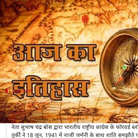
आज का इतिहास: 18 जून की प्रमुख घ
लेखन
Jun 18, 2019
09:01 am
मोना दीक्षित
क्या है खबर?
इतिहास एक ऐसा विषय हैं, जिसके बारें में सभी छात्रों को प
खास तौर पर अगर आप UPSC या अन्य किसी सरकारी नौकरी 
इसलिए हम आपके लिए एक ऐसा लेख लाते हैं, जो आपको उस दि
प्रमुख घटनाएं
कुछ प्रमुख घटनाएं
महाराणा प्रताप और मुगल साम्राज्य के शासक अकबर के बीच 18
वाटरलू में ब्रिटेन से हारने के बाद नेपोलियन से 18 जून, 1815 
नेता सुभाष चंद्र बोस द्वारा भारतीय राष्ट्रीय कांग्रेस के फॉरवर
तुर्की ने 18 जून, 1941 में नाजी जर्मनी के साथ शांति समझौते प