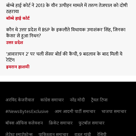
बॉम्बे हाई कोर्ट ने 2013 के यौन उत्पीड़न मामले में तरुण तेजपाल को दोषी
ठहराया
बॉम्बे हाई कोर्ट
कौन थे उत्तर प्रदेश में BSP के इकलौते विधायक उमाशंकर सिंह, जिनका
कैंसर से हुआ निधन?
उत्तर प्रदेश
'आवारापन 2' पर चली सेंसर बोर्ड की कैंची, 9 बदलाव के बाद मिली ये
रेटिंग
इमरान हाशमी
अरविंद केजरीवाल
कांग्रेस समाचार
नरेंद्र मोदी
ट्रैवल टिप्स
#NewsBytesExclusive
आम आदमी पार्टी समाचार
भाजपा समाचार
बॉक्स ऑफिस कलेक्शन
क्रिकेट समाचार
फुटबॉल समाचार
लेटेस्ट स्मार्टफोन्स
पाकिस्तान समाचार
राहुल गांधी
रेसिपी