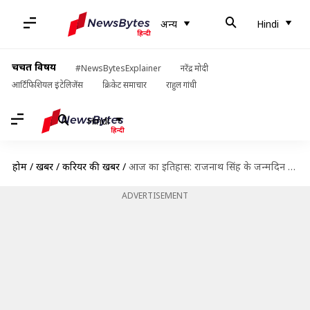
अन्य
Hindi
चर्चित विषय
#NewsBytesExplainer
नरेंद्र मोदी
आर्टिफिशियल इंटेलिजेंस
क्रिकेट समाचार
राहुल गांधी
Hindi
होम
/
खबरें
/
करियर की खबरें
/
आज का इतिहास: राजनाथ सिंह के जन्मदिन समेत जानें आज की प्रमुख घटनाएं
ADVERTISEMENT