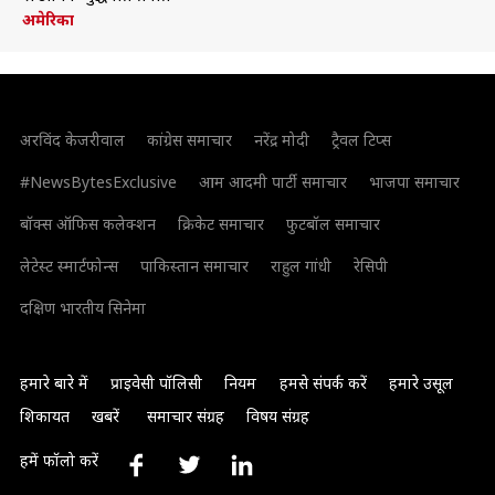
अमेरिका
अरविंद केजरीवाल
कांग्रेस समाचार
नरेंद्र मोदी
ट्रैवल टिप्स
#NewsBytesExclusive
आम आदमी पार्टी समाचार
भाजपा समाचार
बॉक्स ऑफिस कलेक्शन
क्रिकेट समाचार
फुटबॉल समाचार
लेटेस्ट स्मार्टफोन्स
पाकिस्तान समाचार
राहुल गांधी
रेसिपी
दक्षिण भारतीय सिनेमा
हमारे बारे में
प्राइवेसी पॉलिसी
नियम
हमसे संपर्क करें
हमारे उसूल
शिकायत
खबरें
समाचार संग्रह
विषय संग्रह
हमें फॉलो करें