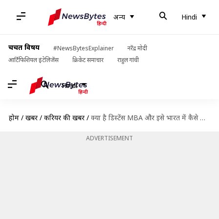
अन्य
Hindi
चर्चित विषय
#NewsBytesExplainer
नरेंद्र मोदी
आर्टिफिशियल इंटेलिजेंस
क्रिकेट समाचार
राहुल गांधी
Hindi
होम
/
खबरें
/
करियर की खबरें
/
क्या है डिस्टेंस MBA और इसे भारत में कैसे करें? पूरी जानकारी यहां से लें
ADVERTISEMENT