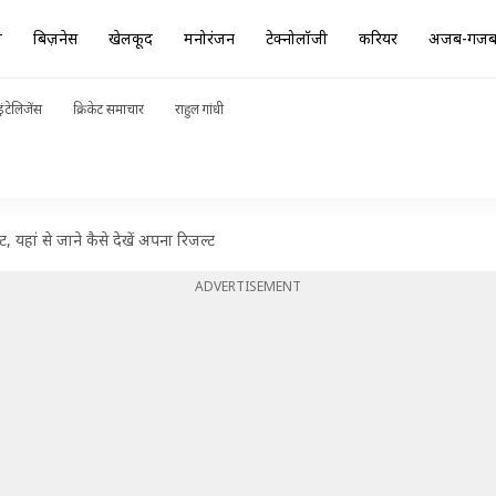
ा
बिज़नेस
खेलकूद
मनोरंजन
टेक्नोलॉजी
करियर
अजब-गज
ंटेलिजेंस
क्रिकेट समाचार
राहुल गांधी
यहां से जाने कैसे देखें अपना रिजल्ट
ADVERTISEMENT