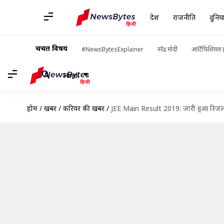
देश
राजनीति
दुनिय
चर्चित विषय
#NewsBytesExplainer
नरेंद्र मोदी
आर्टिफिशियल इ
Hindi
होम
/
खबरें
/
करियर की खबरें
/
JEE Main Result 2019: जारी हुआ रिजल्ट, 