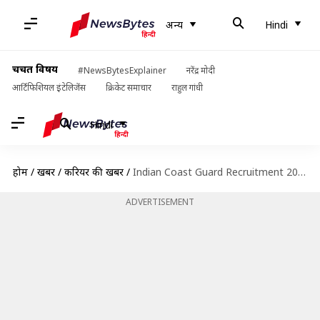
अन्य
Hindi
चर्चित विषय
#NewsBytesExplainer
नरेंद्र मोदी
आर्टिफिशियल इंटेलिजेंस
क्रिकेट समाचार
राहुल गांधी
Hindi
होम
/
खबरें
/
करियर की खबरें
/
Indian Coast Guard Recruitment 2019: 10वीं पास वालों के लिए निकली भर्ती, जानें विवरण
ADVERTISEMENT