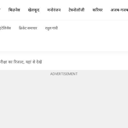
ा
बिज़नेस
खेलकूद
मनोरंजन
टेक्नोलॉजी
करियर
अजब-गज
ंटेलिजेंस
क्रिकेट समाचार
राहुल गांधी
ा का रिजल्ट, यहां से देखें
ADVERTISEMENT