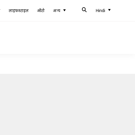
ब
लाइफस्टाइल
ऑटो
अन्य
Hindi