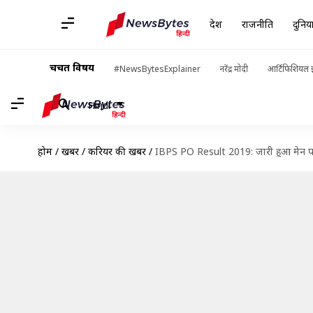
देश
राजनीति
दुनिय
चर्चित विषय
#NewsBytesExplainer
नरेंद्र मोदी
आर्टिफिशियल इ
Hindi
होम
/
खबरें
/
करियर की खबरें
/
IBPS PO Result 2019: जारी हुआ मेन परीक्ष