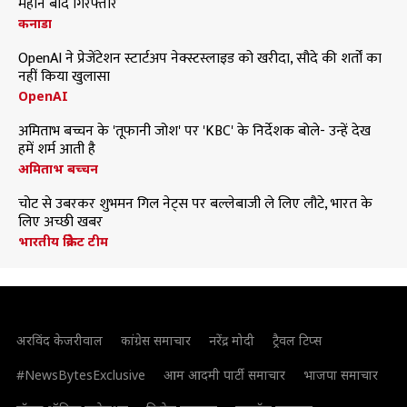
महीने बाद गिरफ्तार
कनाडा
OpenAI ने प्रेजेंटेशन स्टार्टअप नेक्स्टस्लाइड को खरीदा, सौदे की शर्तों का
नहीं किया खुलासा
OpenAI
अमिताभ बच्चन के 'तूफानी जोश' पर 'KBC' के निर्देशक बोले- उन्हें देख
हमें शर्म आती है
अमिताभ बच्चन
चोट से उबरकर शुभमन गिल नेट्स पर बल्लेबाजी ले लिए लौटे, भारत के
लिए अच्छी खबर
भारतीय क्रिकेट टीम
अरविंद केजरीवाल
कांग्रेस समाचार
नरेंद्र मोदी
ट्रैवल टिप्स
#NewsBytesExclusive
आम आदमी पार्टी समाचार
भाजपा समाचार