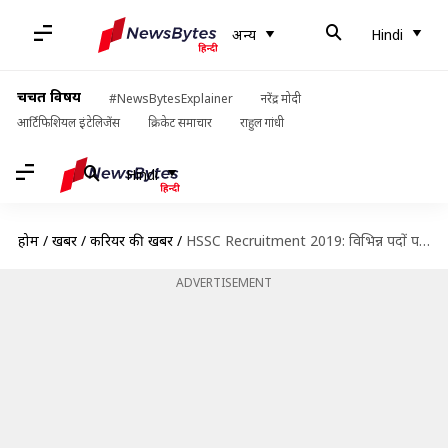
अन्य
Hindi
चर्चित विषय
#NewsBytesExplainer
नरेंद्र मोदी
आर्टिफिशियल इंटेलिजेंस
क्रिकेट समाचार
राहुल गांधी
Hindi
होम
/
खबरें
/
करियर की खबरें
/
HSSC Recruitment 2019: विभिन्न पदों पर निकली भर्ती, जल्द करें आवेदन
ADVERTISEMENT