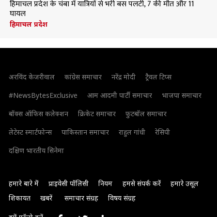
हिमाचल प्रदेश के चंबा में यात्रियों से भरी बस पलटी, 7 की मौत और 11
घायल
हिमाचल प्रदेश
अरविंद केजरीवाल
कांग्रेस समाचार
नरेंद्र मोदी
ट्रैवल टिप्स
#NewsBytesExclusive
आम आदमी पार्टी समाचार
भाजपा समाचार
बॉक्स ऑफिस कलेक्शन
क्रिकेट समाचार
फुटबॉल समाचार
लेटेस्ट स्मार्टफोन्स
पाकिस्तान समाचार
राहुल गांधी
रेसिपी
दक्षिण भारतीय सिनेमा
हमारे बारे में
प्राइवेसी पॉलिसी
नियम
हमसे संपर्क करें
हमारे उसूल
शिकायत
खबरें
समाचार संग्रह
विषय संग्रह