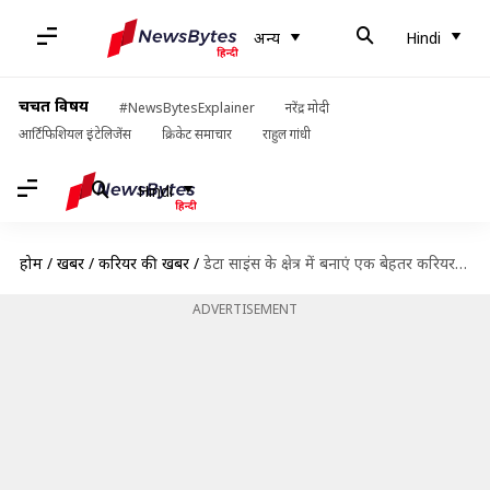
अन्य
Hindi
चर्चित विषय
#NewsBytesExplainer
नरेंद्र मोदी
आर्टिफिशियल इंटेलिजेंस
क्रिकेट समाचार
राहुल गांधी
Hindi
होम
/
खबरें
/
करियर की खबरें
/
डेटा साइंस के क्षेत्र में बनाएं एक बेहतर करियर, ऐसे बनें डेटा साइंटिस्ट
ADVERTISEMENT