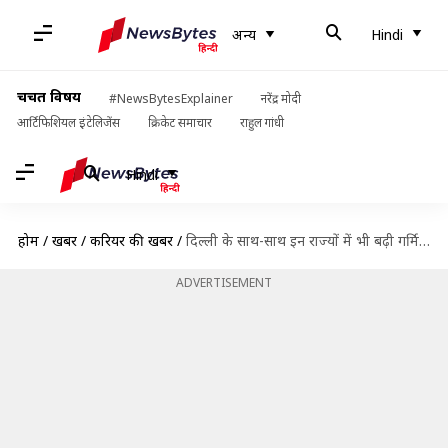
अन्य
Hindi
चर्चित विषय
#NewsBytesExplainer
नरेंद्र मोदी
आर्टिफिशियल इंटेलिजेंस
क्रिकेट समाचार
राहुल गांधी
Hindi
होम
/
खबरें
/
करियर की खबरें
/
दिल्ली के साथ-साथ इन राज्यों में भी बढ़ी गर्मियों की छुट्टियां, जानें अब कब खुलेंगे स्कूल
ADVERTISEMENT