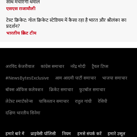
साथ मचाएंगी धमाल
एसएस राजामौली
टेस्ट क्रिकेट: गॉल क्रिकेट स्टेडियम में कैसा रहा है भारत और श्रीलंका का
प्रदर्शन?
भारतीय क्रिकेट टीम
अरविंद केजरीवाल
कांग्रेस समाचार
नरेंद्र मोदी
ट्रैवल टिप्स
#NewsBytesExclusive
आम आदमी पार्टी समाचार
भाजपा समाचार
बॉक्स ऑफिस कलेक्शन
क्रिकेट समाचार
फुटबॉल समाचार
लेटेस्ट स्मार्टफोन्स
पाकिस्तान समाचार
राहुल गांधी
रेसिपी
दक्षिण भारतीय सिनेमा
हमारे बारे में
प्राइवेसी पॉलिसी
नियम
हमसे संपर्क करें
हमारे उसूल