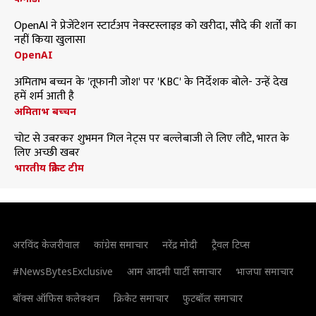
OpenAI ने प्रेजेंटेशन स्टार्टअप नेक्स्टस्लाइड को खरीदा, सौदे की शर्तों का
नहीं किया खुलासा
OpenAI
अमिताभ बच्चन के 'तूफानी जोश' पर 'KBC' के निर्देशक बोले- उन्हें देख
हमें शर्म आती है
अमिताभ बच्चन
चोट से उबरकर शुभमन गिल नेट्स पर बल्लेबाजी ले लिए लौटे, भारत के
लिए अच्छी खबर
भारतीय क्रिकेट टीम
अरविंद केजरीवाल
कांग्रेस समाचार
नरेंद्र मोदी
ट्रैवल टिप्स
#NewsBytesExclusive
आम आदमी पार्टी समाचार
भाजपा समाचार
बॉक्स ऑफिस कलेक्शन
क्रिकेट समाचार
फुटबॉल समाचार