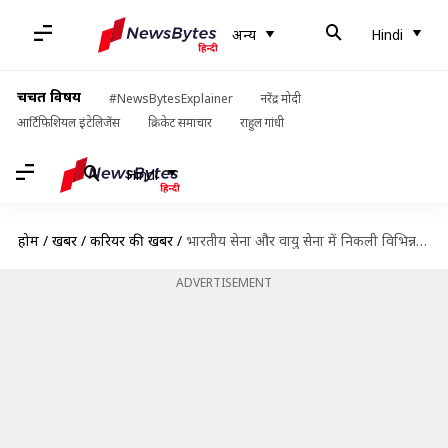
अन्य
Hindi
चर्चित विषय
#NewsBytesExplainer
नरेंद्र मोदी
आर्टिफिशियल इंटेलिजेंस
क्रिकेट समाचार
राहुल गांधी
Hindi
होम
/
खबरें
/
करियर की खबरें
/
भारतीय सेना और वायु सेना में निकली विभिन्न पदों पर भर्ती, ऐसे करें आवेदन
ADVERTISEMENT