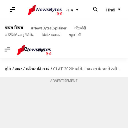
अन्य
Hindi
चर्चित विषय
#NewsBytesExplainer
नरेंद्र मोदी
आर्टिफिशियल इंटेलिजेंस
क्रिकेट समाचार
राहुल गांधी
Hindi
होम
/
खबरें
/
करियर की खबरें
/
CLAT 2020: कोरोना वायरस के चलते टली परीक्षा, जारी हुई नई तिथि
ADVERTISEMENT