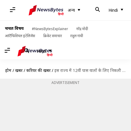
अन्य
Hindi
चर्चित विषय
#NewsBytesExplainer
नरेंद्र मोदी
आर्टिफिशियल इंटेलिजेंस
क्रिकेट समाचार
राहुल गांधी
Hindi
होम
/
खबरें
/
करियर की खबरें
/
इस राज्य में 12वीं पास वालों के लिए निकली बंपर भर्ती, जल्द करें आवेदन
ADVERTISEMENT