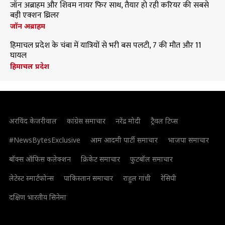
जॉन अब्राहम और शिवम नायर फिर साथ, तैयार हो रही करियर की सबसे
बड़ी एक्शन थ्रिलर
जॉन अब्राहम
हिमाचल प्रदेश के चंबा में यात्रियों से भरी बस पलटी, 7 की मौत और 11
घायल
हिमाचल प्रदेश
अरविंद केजरीवाल
कांग्रेस समाचार
नरेंद्र मोदी
ट्रैवल टिप्स
#NewsBytesExclusive
आम आदमी पार्टी समाचार
भाजपा समाचार
बॉक्स ऑफिस कलेक्शन
क्रिकेट समाचार
फुटबॉल समाचार
लेटेस्ट स्मार्टफोन्स
पाकिस्तान समाचार
राहुल गांधी
रेसिपी
दक्षिण भारतीय सिनेमा