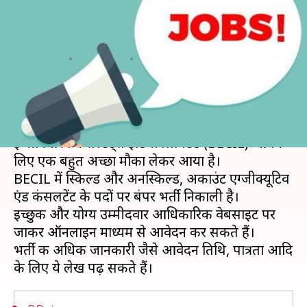
हजार से भी अधिक पदों पर निकली
भर्ती, जानें विवरण
लेखन
Sep 08, 2019
02:58 pm
मोना दीक्षित
क्या है खबर?
अगर आप नौकरी की तलाश में हो, तो ब्रॉडकास्टिंग
इंजीनियरिंग कंसल्टेंट्स इंडिया लिमिटेड (BECIL) आपके
लिए एक बहुत अच्छा मौका लेकर आया है।
BECIL में स्किल्ड और अनस्किल्ड, अकाउंट एग्‍जीक्‍यूटिव
एंड कंसलटेंट के पदों पर बंपर भर्ती निकाली है।
इच्छुक और योग्य उम्मीदवार आधिकारिक वेबसाइट पर
जाकर ऑनलाइन माध्यम से आवेदन कर सकते हैं।
भर्ती की अधिक जानकारी जैसे आवेदन तिथि, पात्रता आदि