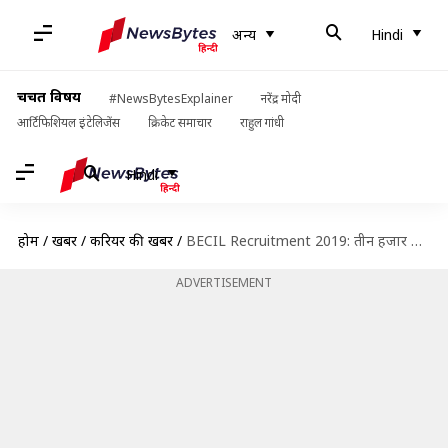
अन्य
Hindi
चर्चित विषय
#NewsBytesExplainer
नरेंद्र मोदी
आर्टिफिशियल इंटेलिजेंस
क्रिकेट समाचार
राहुल गांधी
Hindi
होम
/
खबरें
/
करियर की खबरें
/
BECIL Recruitment 2019: तीन हजार से भी अधिक पदों पर निकली भर्ती, जानें विवरण
ADVERTISEMENT