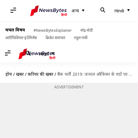
अन्य
Hindi
चर्चित विषय
#NewsBytesExplainer
नरेंद्र मोदी
आर्टिफिशियल इंटेलिजेंस
क्रिकेट समाचार
राहुल गांधी
Hindi
होम
/
खबरें
/
करियर की खबरें
/
बैंक भर्ती 2019: जनरल ऑफिसर के पदों पर निकली भर्ती, यहां से जल्द करें आवेदन
ADVERTISEMENT