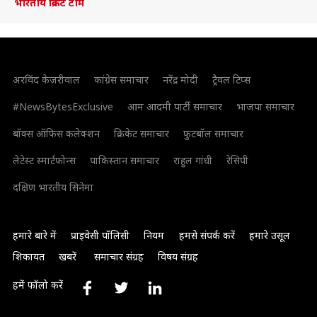
भारतीय क्रिकेट टीम
अरविंद केजरीवाल
कांग्रेस समाचार
नरेंद्र मोदी
ट्रैवल टिप्स
#NewsBytesExclusive
आम आदमी पार्टी समाचार
भाजपा समाचार
बॉक्स ऑफिस कलेक्शन
क्रिकेट समाचार
फुटबॉल समाचार
लेटेस्ट स्मार्टफोन्स
पाकिस्तान समाचार
राहुल गांधी
रेसिपी
दक्षिण भारतीय सिनेमा
हमारे बारे में
प्राइवेसी पॉलिसी
नियम
हमसे संपर्क करें
हमारे उसूल
शिकायत
खबरें
समाचार संग्रह
विषय संग्रह
हमें फॉलो करें