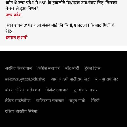
कौन थे उत्तर प्रदेश में BSP के इकलौते विधायक उमाशंकर सिंह, जिनका
कैंसर से हुआ निधन?
उत्तर प्रदेश
'आवारापन 2' पर चली सेंसर बोर्ड की कैंची, 9 बदलाव के बाद मिली ये
रेटिंग
इमरान हाशमी
अरविंद केजरीवाल
कांग्रेस समाचार
नरेंद्र मोदी
ट्रैवल टिप्स
#NewsBytesExclusive
आम आदमी पार्टी समाचार
भाजपा समाचार
बॉक्स ऑफिस कलेक्शन
क्रिकेट समाचार
फुटबॉल समाचार
लेटेस्ट स्मार्टफोन्स
पाकिस्तान समाचार
राहुल गांधी
रेसिपी
दक्षिण भारतीय सिनेमा