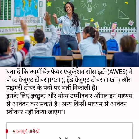
8,000 पदों पर भर्ती, जल्द करें आवेदन
लेखन
Oct 04, 2020
07:30 am
मोना दीक्षित
क्या है खबर?
आजकल ज्यादातर लोग सरकारी नौकरी की तलाश में ऐसे
रहते हैं। सरकारी शिक्षकों की भर्ती का इंतजार करने वाले
लोगों के लिए यह खबर पढ़ना बहुत जरूरी है।
बता दें कि आर्मी वेलफेयर एजुकेशन सोसाइटी (AWES) ने
पोस्ट ग्रेजुएट टीचर (PGT), ट्रेंड ग्रेजुएट टीचर (TGT) और
प्राइमरी टीचर के पदों पर भर्ती निकाली है।
इसके लिए इच्छुक और योग्य उम्मीदवार ऑनलाइन माध्यम
से आवेदन कर सकते हैं। अन्य किसी माध्यम से आवेदन
महत्वपूर्ण तारीखें