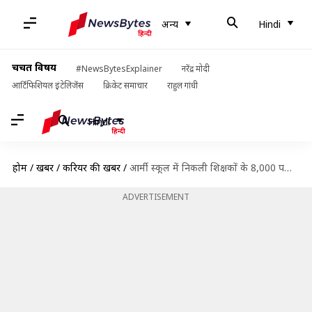
अन्य
Hindi
चर्चित विषय
#NewsBytesExplainer
नरेंद्र मोदी
आर्टिफिशियल इंटेलिजेंस
क्रिकेट समाचार
राहुल गांधी
Hindi
होम
/
खबरें
/
करियर की खबरें
/
आर्मी स्कूल में निकली शिक्षकों के 8,000 पदों पर भर्ती, जल्द करें आवेदन
ADVERTISEMENT