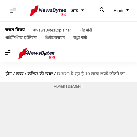
अन्य
Hindi
चर्चित विषय
#NewsBytesExplainer
नरेंद्र मोदी
आर्टिफिशियल इंटेलिजेंस
क्रिकेट समाचार
राहुल गांधी
Hindi
होम
/
खबरें
/
करियर की खबरें
/
DRDO दे रहा है 10 लाख रूपये जीतने का मौका, ऐसे करें आवेदन
ADVERTISEMENT