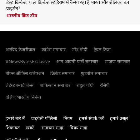
टेस्ट क्रिकेट: गॉल क्रिकेट स्टेडियम में कैसा रहा है भारत और श्रीलंका का
प्रदर्शन?
भारतीय क्रिकेट टीम
अरविंद केजरीवाल
कांग्रेस समाचार
नरेंद्र मोदी
ट्रैवल टिप्स
#NewsBytesExclusive
आम आदमी पार्टी समाचार
भाजपा समाचार
बॉक्स ऑफिस कलेक्शन
क्रिकेट समाचार
फुटबॉल समाचार
लेटेस्ट स्मार्टफोन्स
पाकिस्तान समाचार
राहुल गांधी
रेसिपी
दक्षिण भारतीय सिनेमा
हमारे बारे में
प्राइवेसी पॉलिसी
नियम
हमसे संपर्क करें
हमारे उसूल
शिकायत
खबरें
समाचार संग्रह
विषय संग्रह