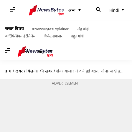
अन्य
Hindi
चर्चित विषय
#NewsBytesExplainer
नरेंद्र मोदी
आर्टिफिशियल इंटेलिजेंस
क्रिकेट समाचार
राहुल गांधी
Hindi
होम
/
खबरें
/
बिज़नेस की खबरें
/
शेयर बाजार में दर्ज हुई बढ़त, सोना-चांदी हुआ महंगा
ADVERTISEMENT