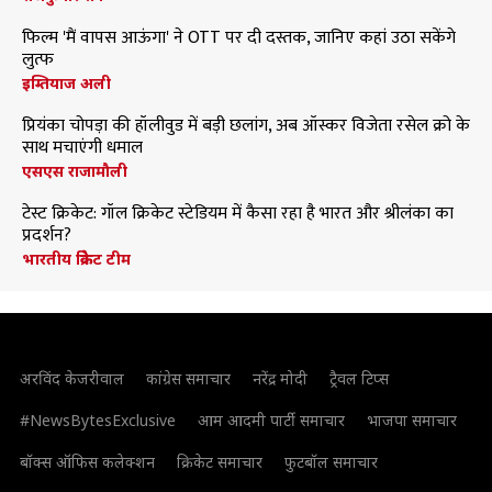
फिल्म 'मैं वापस आऊंगा' ने OTT पर दी दस्तक, जानिए कहां उठा सकेंगे
लुत्फ
इम्तियाज अली
प्रियंका चोपड़ा की हॉलीवुड में बड़ी छलांग, अब ऑस्कर विजेता रसेल क्रो के
साथ मचाएंगी धमाल
एसएस राजामौली
टेस्ट क्रिकेट: गॉल क्रिकेट स्टेडियम में कैसा रहा है भारत और श्रीलंका का
प्रदर्शन?
भारतीय क्रिकेट टीम
अरविंद केजरीवाल
कांग्रेस समाचार
नरेंद्र मोदी
ट्रैवल टिप्स
#NewsBytesExclusive
आम आदमी पार्टी समाचार
भाजपा समाचार
बॉक्स ऑफिस कलेक्शन
क्रिकेट समाचार
फुटबॉल समाचार