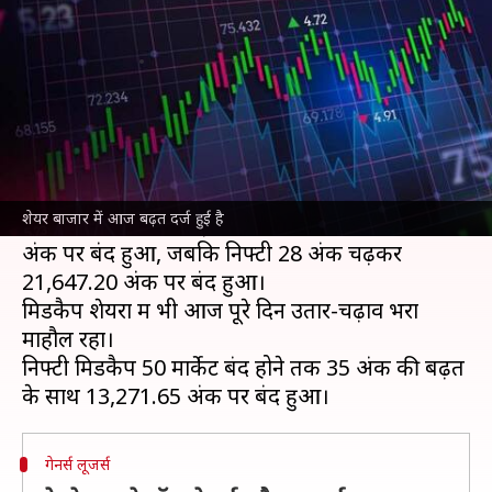
चांदी हुआ महंगा
लेखन
Jan 11, 2024
04:02 pm
बिश्वजीत कुमार
क्या है खबर?
हफ्ते के चौथे कारोबारी दिन आज (11 जनवरी)
शेयर
बाजार
शेयर बाजार में आज बढ़त दर्ज हुई है
सेंसेक्स
63 अंक की बढ़त के साथ आज 71,721.18
अंक पर बंद हुआ, जबकि निफ्टी 28 अंक चढ़कर
21,647.20 अंक पर बंद हुआ।
मिडकैप शेयरों में भी आज पूरे दिन उतार-चढ़ाव भरा
माहौल रहा।
निफ्टी मिडकैप 50 मार्केट बंद होने तक 35 अंक की बढ़त
गेनर्स लूजर्स