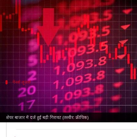
शेयर बाजार में दर्ज हुई बड़ी गिरावट, स
लेखन
Jul 24, 2024
04:02 pm
बिश्वजीत कुमार
क्या है खबर?
शेयर बाजार
सेंसेक्स
280 अंक की गिरावट के साथ आज 80,148.88 अंक
गेनर्स लूजर्स
ये शेयर रहे टॉप गेनर्स और लूजर्स
टॉप गेनर्स में आज ICICI प्रूडेंटिया, मैक्स फाइनेंसियल और
इंडियामार्ट इंटर के शेयरों में भी क्रमशः 4.48 फीसदी और 4.1
शेयर बाजार में दर्ज हुई बड़ी गिरावट (तस्वीर: फ्रीपिक)
गोदरेज कंज्यूमर, बंधन बैंक, डाबर इंडिया, बजाज फिंसर्व 