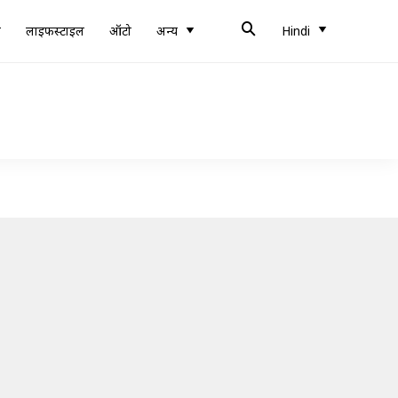
ब
लाइफस्टाइल
ऑटो
अन्य
Hindi