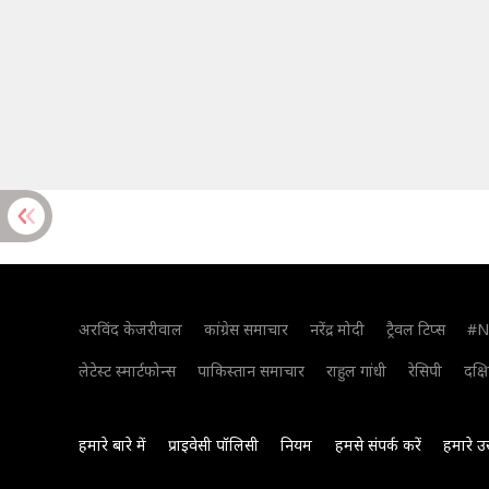
अरविंद केजरीवाल
कांग्रेस समाचार
नरेंद्र मोदी
ट्रैवल टिप्स
#N
लेटेस्ट स्मार्टफोन्स
पाकिस्तान समाचार
राहुल गांधी
रेसिपी
दक्ष
हमारे बारे में
प्राइवेसी पॉलिसी
नियम
हमसे संपर्क करें
हमारे उ