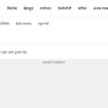
ा
बिज़नेस
खेलकूद
मनोरंजन
टेक्नोलॉजी
करियर
अजब-गज
ंटेलिजेंस
क्रिकेट समाचार
राहुल गांधी
ेक्स 280 अंक टूटकर बंद
ADVERTISEMENT