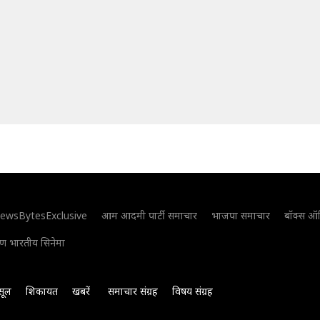
ewsBytesExclusive
आम आदमी पार्टी समाचार
भाजपा समाचार
बॉक्स ऑ
िण भारतीय सिनेमा
सूल
शिकायत
खबरें
समाचार संग्रह
विषय संग्रह