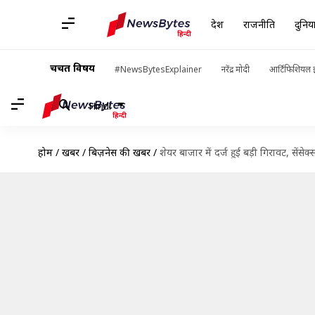
देश
राजनीति
दुनिय
चर्चित विषय
#NewsBytesExplainer
नरेंद्र मोदी
आर्टिफिशियल इ
Hindi
होम
/
खबरें
/
बिज़नेस की खबरें
/
शेयर बाजार में दर्ज हुई बड़ी गिरावट, सेंस