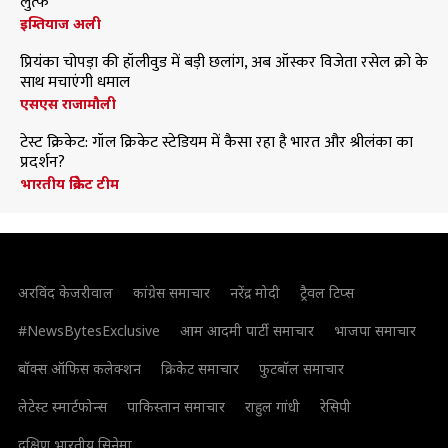
लुत्फ
इम्तियाज अली
प्रियंका चोपड़ा की हॉलीवुड में बड़ी छलांग, अब ऑस्कर विजेता रसेल क्रो के
साथ मचाएंगी धमाल
एसएस राजामौली
टेस्ट क्रिकेट: गॉल क्रिकेट स्टेडियम में कैसा रहा है भारत और श्रीलंका का
प्रदर्शन?
भारतीय क्रिकेट टीम
अरविंद केजरीवाल
कांग्रेस समाचार
नरेंद्र मोदी
ट्रैवल टिप्स
#NewsBytesExclusive
आम आदमी पार्टी समाचार
भाजपा समाचार
बॉक्स ऑफिस कलेक्शन
क्रिकेट समाचार
फुटबॉल समाचार
लेटेस्ट स्मार्टफोन्स
पाकिस्तान समाचार
राहुल गांधी
रेसिपी
दक्षिण भारतीय सिनेमा