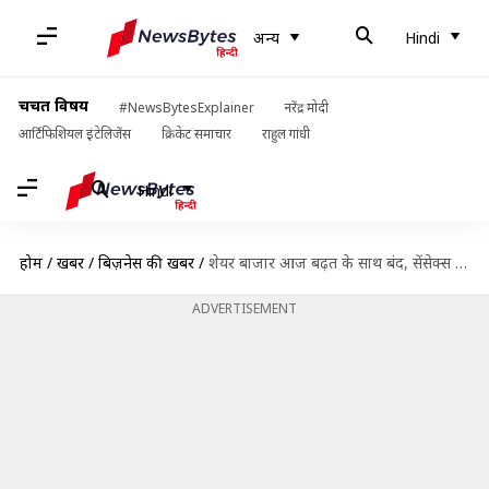
अन्य
Hindi
चर्चित विषय
#NewsBytesExplainer
नरेंद्र मोदी
आर्टिफिशियल इंटेलिजेंस
क्रिकेट समाचार
राहुल गांधी
Hindi
होम
/
खबरें
/
बिज़नेस की खबरें
/
शेयर बाजार आज बढ़त के साथ बंद, सेंसेक्स चढ़ा 193 अंक ऊपर
ADVERTISEMENT