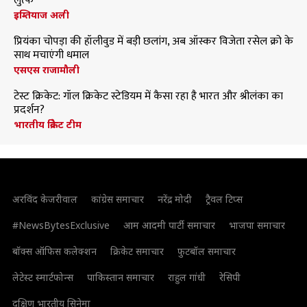
लुत्फ
इम्तियाज अली
प्रियंका चोपड़ा की हॉलीवुड में बड़ी छलांग, अब ऑस्कर विजेता रसेल क्रो के
साथ मचाएंगी धमाल
एसएस राजामौली
टेस्ट क्रिकेट: गॉल क्रिकेट स्टेडियम में कैसा रहा है भारत और श्रीलंका का
प्रदर्शन?
भारतीय क्रिकेट टीम
अरविंद केजरीवाल
कांग्रेस समाचार
नरेंद्र मोदी
ट्रैवल टिप्स
#NewsBytesExclusive
आम आदमी पार्टी समाचार
भाजपा समाचार
बॉक्स ऑफिस कलेक्शन
क्रिकेट समाचार
फुटबॉल समाचार
लेटेस्ट स्मार्टफोन्स
पाकिस्तान समाचार
राहुल गांधी
रेसिपी
दक्षिण भारतीय सिनेमा