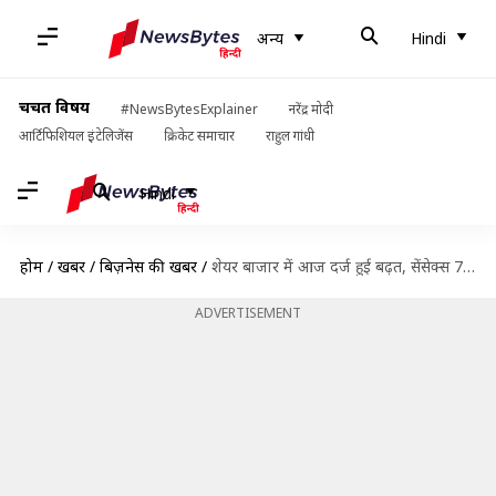
अन्य
Hindi
चर्चित विषय
#NewsBytesExplainer
नरेंद्र मोदी
आर्टिफिशियल इंटेलिजेंस
क्रिकेट समाचार
राहुल गांधी
Hindi
होम
/
खबरें
/
बिज़नेस की खबरें
/
शेयर बाजार में आज दर्ज हुई बढ़त, सेंसेक्स 76,532 अंकों पर हुआ बंद
ADVERTISEMENT