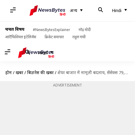
अन्य
Hindi
चर्चित विषय
#NewsBytesExplainer
नरेंद्र मोदी
आर्टिफिशियल इंटेलिजेंस
क्रिकेट समाचार
राहुल गांधी
Hindi
होम
/
खबरें
/
बिज़नेस की खबरें
/
शेयर बाजार में मामूली बदलाव, सेंसेक्स 79,496 अंकों पर हुआ बंद
ADVERTISEMENT