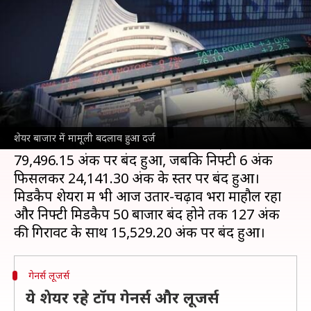
सेंसेक्स 79,496 अंकों पर हुआ बंद
लेखन
Nov 11, 2024
04:25 pm
बिश्वजीत कुमार
क्या है खबर?
शेयर बाजार
के सेंसेक्स और निफ्टी में आज (11 नवंबर)
हफ्ते के पहले कारोबारी दिन मामूली बदलाव दर्ज हुआ।
शेयर बाजार में मामूली बदलाव हुआ दर्ज
बाजार बंद होने तक
सेंसेक्स
9 अंक की बढ़त के साथ
79,496.15 अंक पर बंद हुआ, जबकि निफ्टी 6 अंक
फिसलकर 24,141.30 अंक के स्तर पर बंद हुआ।
मिडकैप शेयरों में भी आज उतार-चढ़ाव भरा माहौल रहा
और निफ्टी मिडकैप 50 बाजार बंद होने तक 127 अंक
गेनर्स लूजर्स
ये शेयर रहे टॉप गेनर्स और लूजर्स