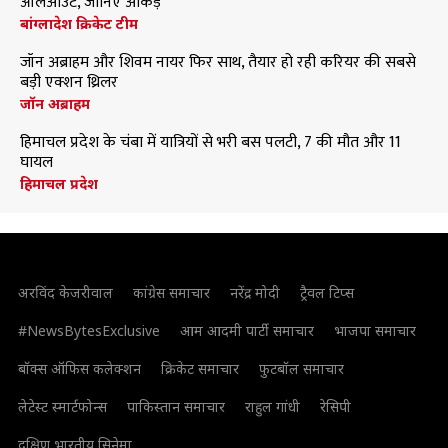
ऑलआउट, जानिए आंकड़े
बांग्लादेश क्रिकेट टीम
जॉन अब्राहम और शिवम नायर फिर साथ, तैयार हो रही करियर की सबसे
बड़ी एक्शन थ्रिलर
जॉन अब्राहम
हिमाचल प्रदेश के चंबा में यात्रियों से भरी बस पलटी, 7 की मौत और 11
घायल
हिमाचल प्रदेश
अरविंद केजरीवाल
कांग्रेस समाचार
नरेंद्र मोदी
ट्रैवल टिप्स
#NewsBytesExclusive
आम आदमी पार्टी समाचार
भाजपा समाचार
बॉक्स ऑफिस कलेक्शन
क्रिकेट समाचार
फुटबॉल समाचार
लेटेस्ट स्मार्टफोन्स
पाकिस्तान समाचार
राहुल गांधी
रेसिपी
दक्षिण भारतीय सिनेमा