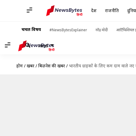
देश
राजनीति
दुनिय
चर्चित विषय
#NewsBytesExplainer
नरेंद्र मोदी
आर्टिफिशियल इ
Hindi
होम
/
खबरें
/
बिज़नेस की खबरें
/
भारतीय ग्राहकों के लिए कम दाम वाले नए सब