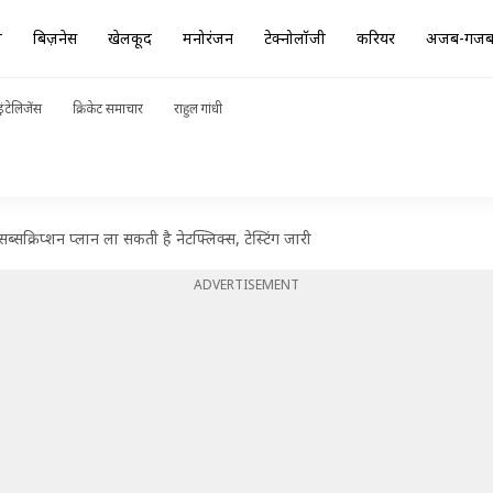
ा
बिज़नेस
खेलकूद
मनोरंजन
टेक्नोलॉजी
करियर
अजब-गज
ंटेलिजेंस
क्रिकेट समाचार
राहुल गांधी
्सक्रिप्शन प्लान ला सकती है नेटफ्लिक्स, टेस्टिंग जारी
ADVERTISEMENT