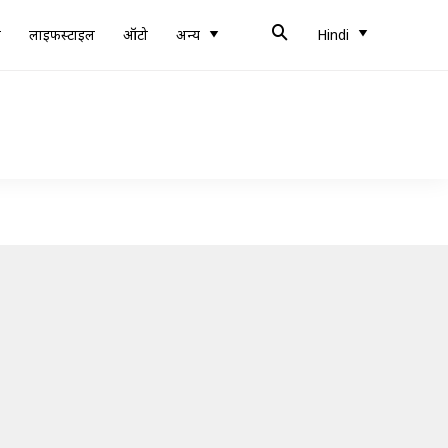
ब
लाइफस्टाइल
ऑटो
अन्य
Hindi