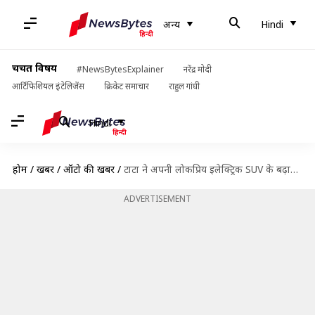
अन्य
Hindi
चर्चित विषय
#NewsBytesExplainer
नरेंद्र मोदी
आर्टिफिशियल इंटेलिजेंस
क्रिकेट समाचार
राहुल गांधी
Hindi
होम
/
खबरें
/
ऑटो की खबरें
/
टाटा ने अपनी लोकप्रिय इलेक्ट्रिक SUV के बढ़ाए दाम, जानिये नई कीमत
ADVERTISEMENT