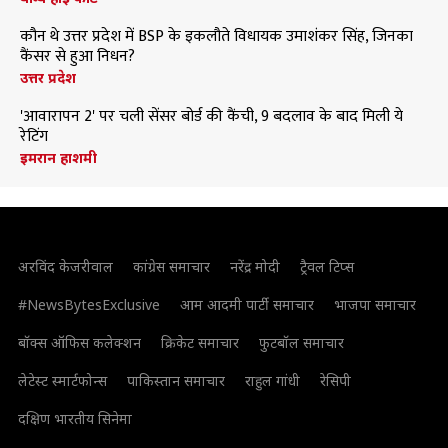
कौन थे उत्तर प्रदेश में BSP के इकलौते विधायक उमाशंकर सिंह, जिनका
कैंसर से हुआ निधन?
उत्तर प्रदेश
'आवारापन 2' पर चली सेंसर बोर्ड की कैंची, 9 बदलाव के बाद मिली ये
रेटिंग
इमरान हाशमी
अरविंद केजरीवाल
कांग्रेस समाचार
नरेंद्र मोदी
ट्रैवल टिप्स
#NewsBytesExclusive
आम आदमी पार्टी समाचार
भाजपा समाचार
बॉक्स ऑफिस कलेक्शन
क्रिकेट समाचार
फुटबॉल समाचार
लेटेस्ट स्मार्टफोन्स
पाकिस्तान समाचार
राहुल गांधी
रेसिपी
दक्षिण भारतीय सिनेमा