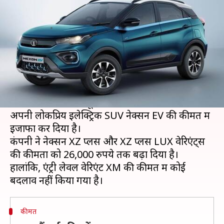
के बढ़ाए दाम, जानिये नई कीमत
लेखन
Oct 17, 2020
02:50 pm
मोना दीक्षित
क्या है खबर?
जहां एक तरह फेस्टिव सीजन में ज्यादातर ऑटोमोबाइल
कंपनियां अपनी बिक्री बढ़ाने के लिए डिस्काउंट सहित कई
ऑफर दे रही हैं। वहीं दूसरी तरफ टाटा मोटर्स ने देश में
अपनी लोकप्रिय इलेक्ट्रिक SUV नेक्सन EV की कीमत में
इजाफा कर दिया है।
कंपनी ने नेक्सन XZ प्लस और XZ प्लस LUX वेरिएंट्स
की कीमतों को 26,000 रुपये तक बढ़ा दिया है।
हालांकि, एंट्री लेवल वेरिएंट XM की कीमत में कोई
कीमत