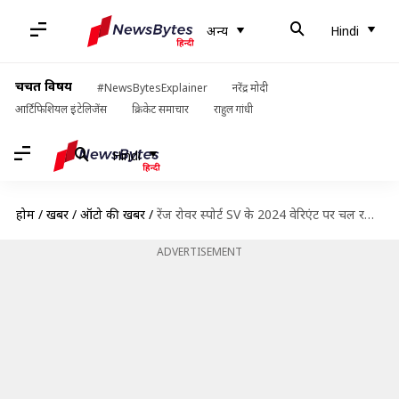
अन्य
Hindi
चर्चित विषय
#NewsBytesExplainer
नरेंद्र मोदी
आर्टिफिशियल इंटेलिजेंस
क्रिकेट समाचार
राहुल गांधी
Hindi
होम
/
खबरें
/
ऑटो की खबरें
/
रेंज रोवर स्पोर्ट SV के 2024 वेरिएंट पर चल रहा काम, 31 मई को होगी पेश
ADVERTISEMENT