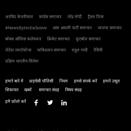
अरविंद केजरीवाल
कांग्रेस समाचार
नरेंद्र मोदी
ट्रैवल टिप्स
#NewsBytesExclusive
आम आदमी पार्टी समाचार
भाजपा समाचार
बॉक्स ऑफिस कलेक्शन
क्रिकेट समाचार
फुटबॉल समाचार
लेटेस्ट स्मार्टफोन्स
पाकिस्तान समाचार
राहुल गांधी
रेसिपी
दक्षिण भारतीय सिनेमा
हमारे बारे में
प्राइवेसी पॉलिसी
नियम
हमसे संपर्क करें
हमारे उसूल
शिकायत
खबरें
समाचार संग्रह
विषय संग्रह
हमें फॉलो करें