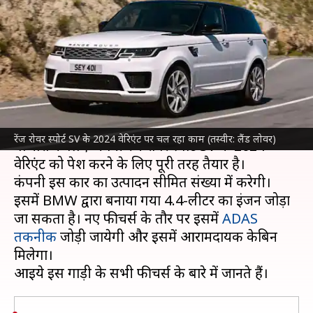
पर चल रहा काम, 31 मई को होगी
पेश
लेखन
Apr 23, 2023
01:59 pm
अविनाश
क्या है खबर?
ब्रिटिश वाहन निर्माता कंपनी
लैंड रोवर
31 मई को वैश्विक
रेंज रोवर स्पोर्ट SV के 2024 वेरिएंट पर चल रहा काम (तस्वीर: लैंड लोवर)
बाजारों के लिए अपनी रेंज रोवर स्पोर्ट SV के 2024
वेरिएंट को पेश करने के लिए पूरी तरह तैयार है।
कंपनी इस कार का उत्पादन सीमित संख्या में करेगी।
इसमें BMW द्वारा बनाया गया 4.4-लीटर का इंजन जोड़ा
जा सकता है। नए फीचर्स के तौर पर इसमें
ADAS
तकनीक
जोड़ी जायेगी और इसमें आरामदायक केबिन
मिलेगा।