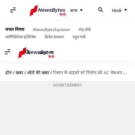
अन्य
Hindi
चर्चित विषय
#NewsBytesExplainer
नरेंद्र मोदी
आर्टिफिशियल इंटेलिजेंस
क्रिकेट समाचार
राहुल गांधी
Hindi
होम
/
खबरें
/
ऑटो की खबरें
/
निसान के ग्राहकों को मिलेगा फ्री AC चेकअप कैंप का फायदा
ADVERTISEMENT