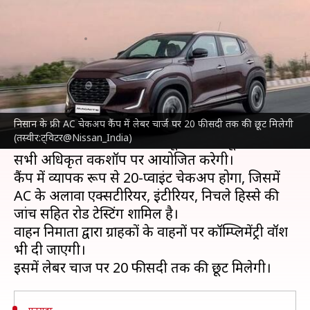
चेकअप कैंप का फायदा
लेखन
Apr 14, 2023
07:03 pm
दिनेश चंद शर्मा
क्या है खबर?
कार निर्माता कंपनी
निसान
अपनी कारों के फ्री AC
चेकअप कैंप लगाने की घोषणा की है।
निसान के फ्री AC चेकअप कैंप में लेबर चार्ज पर 20 फीसदी तक की छूट मिलेगी
(तस्वीर:ट्विटर@Nissan_India)
कंपनी ये कैंप 15 अप्रैल से 15 जून के बीच पूरे भारत में
सभी अधिकृत वर्कशॉप पर आयोजित करेगी।
कैंप में व्यापक रूप से 20-प्वाइंट चेकअप होगा, जिसमें
AC के अलावा एक्सटीरियर, इंटीरियर, निचले हिस्से की
जांच सहित रोड टेस्टिंग शामिल है।
वाहन निर्माता द्वारा ग्राहकों के वाहनों पर कॉम्प्लिमेंट्री वॉश
भी दी जाएगी।