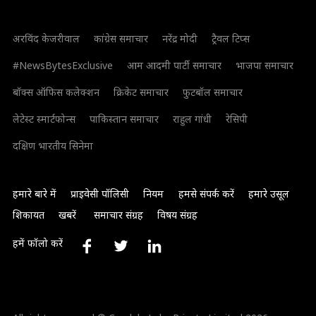
अरविंद केजरीवाल
कांग्रेस समाचार
नरेंद्र मोदी
ट्रैवल टिप्स
#NewsBytesExclusive
आम आदमी पार्टी समाचार
भाजपा समाचार
बॉक्स ऑफिस कलेक्शन
क्रिकेट समाचार
फुटबॉल समाचार
लेटेस्ट स्मार्टफोन्स
पाकिस्तान समाचार
राहुल गांधी
रेसिपी
दक्षिण भारतीय सिनेमा
हमारे बारे में
प्राइवेसी पॉलिसी
नियम
हमसे संपर्क करें
हमारे उसूल
शिकायत
खबरें
समाचार संग्रह
विषय संग्रह
हमें फॉलो करें