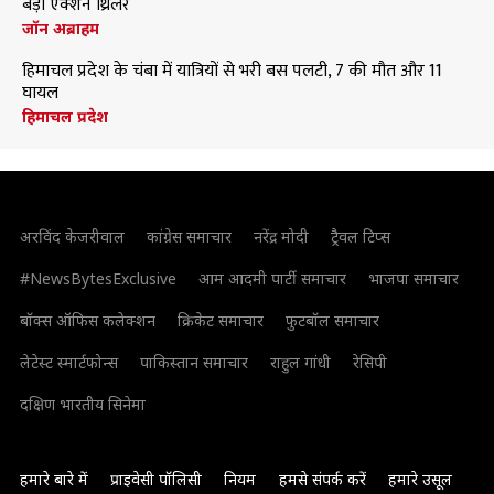
बड़ी एक्शन थ्रिलर
जॉन अब्राहम
हिमाचल प्रदेश के चंबा में यात्रियों से भरी बस पलटी, 7 की मौत और 11
घायल
हिमाचल प्रदेश
अरविंद केजरीवाल
कांग्रेस समाचार
नरेंद्र मोदी
ट्रैवल टिप्स
#NewsBytesExclusive
आम आदमी पार्टी समाचार
भाजपा समाचार
बॉक्स ऑफिस कलेक्शन
क्रिकेट समाचार
फुटबॉल समाचार
लेटेस्ट स्मार्टफोन्स
पाकिस्तान समाचार
राहुल गांधी
रेसिपी
दक्षिण भारतीय सिनेमा
हमारे बारे में
प्राइवेसी पॉलिसी
नियम
हमसे संपर्क करें
हमारे उसूल