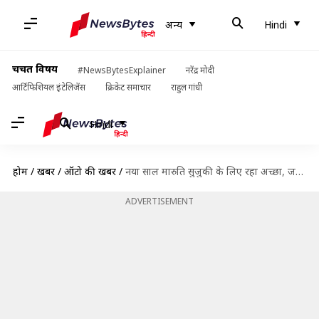
अन्य
Hindi
चर्चित विषय
#NewsBytesExplainer
नरेंद्र मोदी
आर्टिफिशियल इंटेलिजेंस
क्रिकेट समाचार
राहुल गांधी
Hindi
होम
/
खबरें
/
ऑटो की खबरें
/
नया साल मारुति सुजुकी के लिए रहा अच्छा, जनवरी में बिक्री में हुआ 4.3% का इजाफा
ADVERTISEMENT