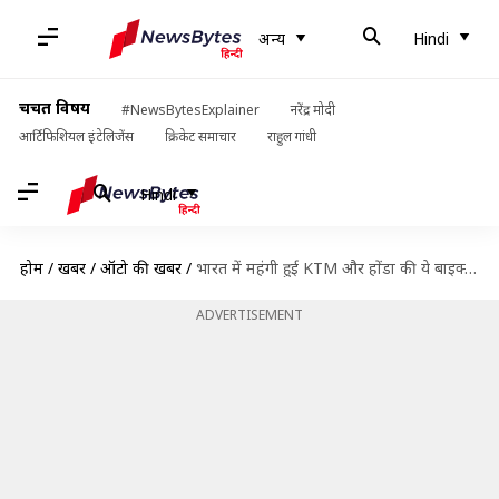
अन्य
Hindi
चर्चित विषय
#NewsBytesExplainer
नरेंद्र मोदी
आर्टिफिशियल इंटेलिजेंस
क्रिकेट समाचार
राहुल गांधी
Hindi
होम
/
खबरें
/
ऑटो की खबरें
/
भारत में महंगी हुई KTM और होंडा की ये बाइक्स, जानिये नई कीमतें
ADVERTISEMENT