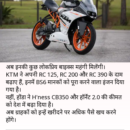
की ये बाइक्स, जानिये नई कीमतें
लेखन
Jan 08, 2021
06:30 pm
मोना दीक्षित
क्या है खबर?
अमेरिकन बाइक निर्माता कंपनी KTM और जापानी ऑटो
कंपनी होंडा ने भारत में अपनी बाइक्स के दाम बढ़ा दिए
हैं।
अब इनकी कुछ लोकप्रिय बाइक्स महंगी मिलेंगी।
KTM ने अपनी RC 125, RC 200 और RC 390 के दाम
बढ़ाए हैं, इनमें BS6 मानकों को पूरा करने वाला इंजन दिया
गया है।
वहीं, होंडा ने H'ness CB350 और हॉर्नेट 2.0 की कीमत
को देश में बढ़ा दिया है।
अब ग्राहकों को इन्हें खरीदने पर अधिक पैसे खर्च करने