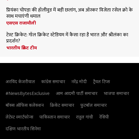
प्रियंका चोपड़ा की हॉलीवुड में बड़ी छलांग, अब ऑस्कर विजेता रसेल क्रो के
साथ मचाएंगी धमाल
एसएस राजामौली
टेस्ट क्रिकेट: गॉल क्रिकेट स्टेडियम में कैसा रहा है भारत और श्रीलंका का
प्रदर्शन?
भारतीय क्रिकेट टीम
अरविंद केजरीवाल
कांग्रेस समाचार
नरेंद्र मोदी
ट्रैवल टिप्स
#NewsBytesExclusive
आम आदमी पार्टी समाचार
भाजपा समाचार
बॉक्स ऑफिस कलेक्शन
क्रिकेट समाचार
फुटबॉल समाचार
लेटेस्ट स्मार्टफोन्स
पाकिस्तान समाचार
राहुल गांधी
रेसिपी
दक्षिण भारतीय सिनेमा