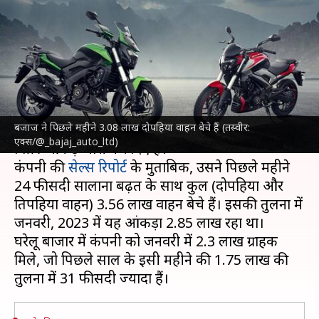
दर्ज की 24 फीसदी बढ़त, जानिए
कितने बेचे
लेखन
Feb 01, 2024
11:42 am
दिनेश चंद शर्मा
क्या है खबर?
बजाज ने पिछले महीने 3.08 लाख दोपहिया वाहन बेचे हैं (तस्वीर:
वाहन निर्माता
बजाज
ने आज (1 फरवरी) जनवरी के वाहन
एक्स/@_bajaj_auto_ltd)
बिक्री आंकड़े जारी कर दिए हैं।
कंपनी की
सेल्स रिपोर्ट
के मुताबिक, उसने पिछले महीने
24 फीसदी सालाना बढ़त के साथ कुल (दोपहिया और
तिपहिया वाहन) 3.56 लाख वाहन बेचे हैं। इसकी तुलना में
जनवरी, 2023 में यह आंकड़ा 2.85 लाख रहा था।
घरेलू बाजार में कंपनी को जनवरी में 2.3 लाख ग्राहक
मिले, जो पिछले साल के इसी महीने की 1.75 लाख की