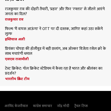
राजकुमार राव की दोहरी तैयारी, 'प्रहार' और फिर 'रफ्तार' से जीतने आएंगे
जनता का दिल?
राजकुमार राव
फिल्म 'मैं वापस आऊंगा' ने OTT पर दी दस्तक, जानिए कहां उठा सकेंगे
लुत्फ
इम्तियाज अली
प्रियंका चोपड़ा की हॉलीवुड में बड़ी छलांग, अब ऑस्कर विजेता रसेल क्रो के
साथ मचाएंगी धमाल
एसएस राजामौली
टेस्ट क्रिकेट: गॉल क्रिकेट स्टेडियम में कैसा रहा है भारत और श्रीलंका का
प्रदर्शन?
भारतीय क्रिकेट टीम
अरविंद केजरीवाल
कांग्रेस समाचार
नरेंद्र मोदी
ट्रैवल टिप्स