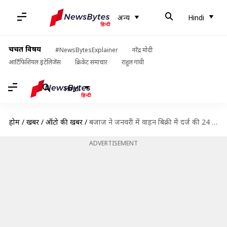
अन्य
Hindi
चर्चित विषय
#NewsBytesExplainer
नरेंद्र मोदी
आर्टिफिशियल इंटेलिजेंस
क्रिकेट समाचार
राहुल गांधी
Hindi
होम
/
खबरें
/
ऑटो की खबरें
/
बजाज ने जनवरी में वाहन बिक्री में दर्ज की 24 फीसदी बढ़त, जानिए कितने बेचे
ADVERTISEMENT