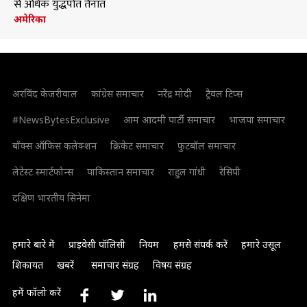
से अधिक युद्धपोत तैनात
अमेरिका
अरविंद केजरीवाल
कांग्रेस समाचार
नरेंद्र मोदी
ट्रैवल टिप्स
#NewsBytesExclusive
आम आदमी पार्टी समाचार
भाजपा समाचार
बॉक्स ऑफिस कलेक्शन
क्रिकेट समाचार
फुटबॉल समाचार
लेटेस्ट स्मार्टफोन्स
पाकिस्तान समाचार
राहुल गांधी
रेसिपी
दक्षिण भारतीय सिनेमा
हमारे बारे में
प्राइवेसी पॉलिसी
नियम
हमसे संपर्क करें
हमारे उसूल
शिकायत
खबरें
समाचार संग्रह
विषय संग्रह
हमें फॉलो करें