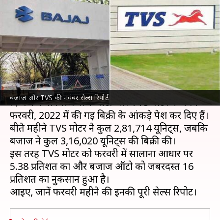
TVS की बिक्री हुई कम, जानें सारे
सेगमेंट का हाल
लेखन
Mar 02, 2022
02:30 pm
सोनाली सिंह
क्या है खबर?
दोपहिया वाहन
निर्माता के तौर पर पहचानी जानी वाली
बजाज और TVS की नवंबर सेल्स रिपोर्ट
दिग्गज कंपनियां बजाज ऑटो और TVS मोटर ने अपने
फरवरी, 2022 में की गई बिक्री के आंकड़े पेश कर दिए हैं।
बीते महीने TVS मोटर ने कुल 2,81,714 यूनिट्स, जबकि
बजाज ने कुल 3,16,020 यूनिट्स की बिक्री की।
इस तरह TVS मोटर को फरवरी में सालाना आधार पर
5.38 प्रतिशत का और बजाज ऑटो को जबरदस्त 16
प्रतिशत का नुकसान हुआ है।