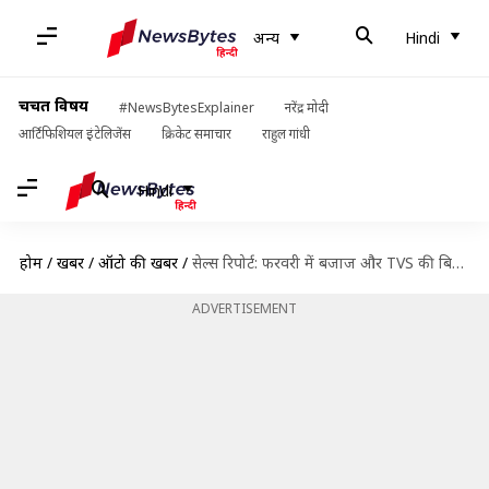
अन्य
Hindi
चर्चित विषय
#NewsBytesExplainer
नरेंद्र मोदी
आर्टिफिशियल इंटेलिजेंस
क्रिकेट समाचार
राहुल गांधी
Hindi
होम
/
खबरें
/
ऑटो की खबरें
/
सेल्स रिपोर्ट: फरवरी में बजाज और TVS की बिक्री हुई कम, जानें सारे सेगमेंट का हाल
ADVERTISEMENT