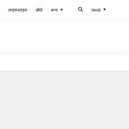
ब
लाइफस्टाइल
ऑटो
अन्य
Hindi