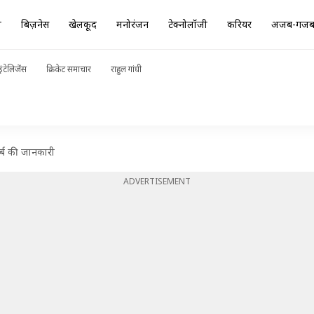
ा
बिज़नेस
खेलकूद
मनोरंजन
टेक्नोलॉजी
करियर
अजब-गज
ंटेलिजेंस
क्रिकेट समाचार
राहुल गांधी
र्ब की जानकारी
ADVERTISEMENT