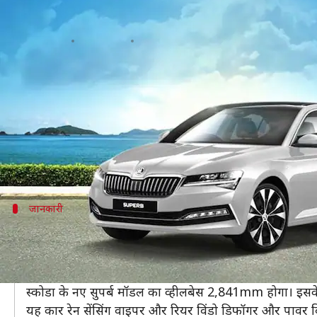
लॉन्चिंग से पहले ही सामने आई नई स्को
लेखन
Jan 11, 2021
01:15 pm
मोना दीक्षित
क्या है खबर?
स्कोडा इस साल भारतीय बाजार में अपनी कई धांसू कारें लॉन्च
कंपनी जल्द ही अपनी लोकप्रिय सेडान कार सुपर्ब के 2021 वे
अभी स्कोडा ने इसकी आधिकारिक लॉन्चिंग डेट की घोषणा नहीं
जानकारी
कई फीचर्स से लैस होगी कार
यह सेडान सन रूफ और मून रूफ फीचर से लैस होगी। हालांकि, दिखने
इसके अलावा सामने की तरफ इस सेडान में क्रोम ग्रिल लगाया जा
स्कोडा के नए सुपर्ब मॉडल का व्हीलबेस 2,841mm होगा। इसके
यह कार रेन सेंसिंग वाइपर और रियर विंडो डिफॉगर और पावर 