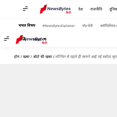
देश
राजनीति
दुनिय
चर्चित विषय
#NewsBytesExplainer
नरेंद्र मोदी
आर्टिफिशियल इ
Hindi
होम
/
खबरें
/
ऑटो की खबरें
/
लॉन्चिंग से पहले ही सामने आई नई स्कोडा सुप