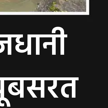
जधानी
 खूबसरत