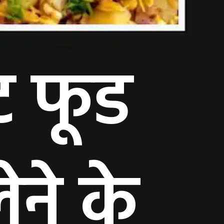
ीट फूड
ने के