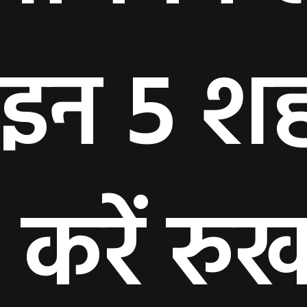
इन 5 शह