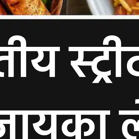
ीय स्ट्र
जायका ले