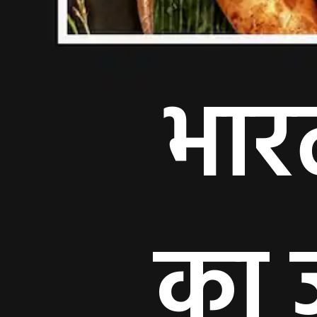
भारत
का 