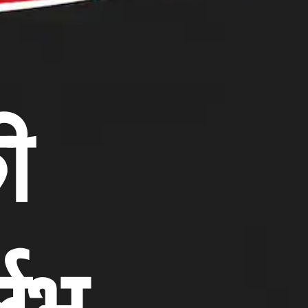
की
र्लभ