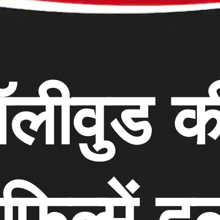
ॉलीवुड 
फिल्में दु